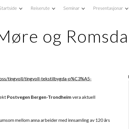
Startside
Reiserute
Seminar
Presentasjonar
ip to main content
Skip to navigat
Møre og Romsda
s/tingvoll/tingvoll-tekstilbygda-p%C3%A5-
ekt 
Postvegen Bergen-Trondheim 
vera aktuell 
umsom mellom anna arbeider med innsamling av 120 års 