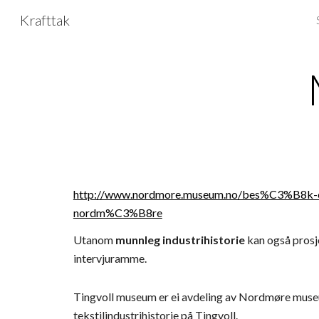
Krafttak
Sk
http://www.nordmore.museum.no/bes%C3%B8k-os
nordm%C3%B8re
Utanom 
munnleg industrihistorie 
kan også prosj
intervjuramme.
Tingvoll museum er ei avdeling av Nordmøre muse
tekstilindustrihistorie på Tingvoll. 