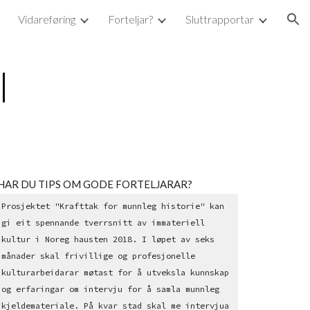
Vidareføring
Forteljar?
Sluttrapportar
ion
l
HAR DU TIPS OM GODE FORTELJARAR?
Prosjektet "Krafttak for munnleg historie" kan 
gi eit spennande tverrsnitt av immateriell 
kultur i Noreg hausten 2018. I løpet av seks 
månader skal frivillige og profesjonelle 
kulturarbeidarar møtast for å utveksla kunnskap 
og erfaringar om intervju for å samla munnleg 
kjeldemateriale. På kvar stad skal me intervjua 