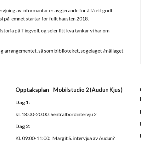
rvjuing av informantar er avgjerande for å få eit godt 
 på  emnet startar for fullt hausten 2018.   
istoria på Tingvoll, og seier litt kva tankar vi har om 
 og arrangementet, så som biblioteket, sogelaget /mållaget 
Opptaksplan - Mobilstudio 2 (Audun Kjus)
Dag 1:
kl. 18:00-20:00: Sentralbordintervju 2
Dag 2:
Kl. 09:00-11:00:  Margit S. intervjua av Audun?