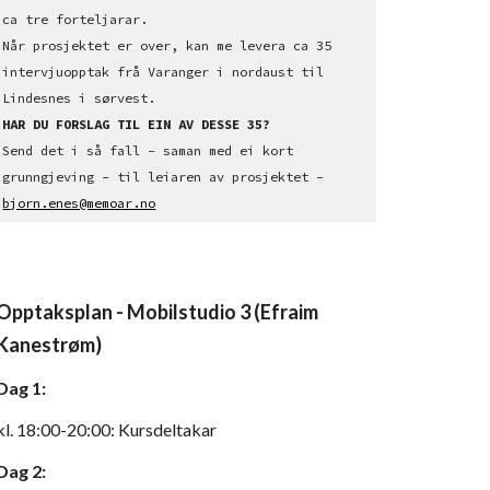
ca tre forteljarar. 
Når prosjektet er over, kan me levera ca 35 
intervjuopptak frå Varanger i nordaust til 
Lindesnes i sørvest. 
HAR DU FORSLAG TIL EIN AV DESSE 35?
Send det i så fall - saman med ei kort 
grunngjeving - til leiaren av prosjektet -
bjorn.enes@memoar.no
Opptaksplan - Mobilstudio 3 (Efraim 
Kanestrøm)
Dag 1:
kl. 18:00-20:00: Kursdeltakar 
Dag 2: